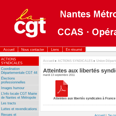
Accueil
Nous contacter
Liens
En résumé
ACTIONS
Accueil
ACTIONS SYNDICALES
Union Dépar
>
>
SYNDICALES
Coordination
Atteintes aux libertés synd
Départementale CGT 44
mardi 13 septembre 2011
Élections
professionnelles
Images humour
L’Info locale CGT Mairie
de Nantes et Métropole
Atteintes aux libertés syndicales à France
Les tracts
Luttes et revendications
Revues et
Accueil
|
Se co