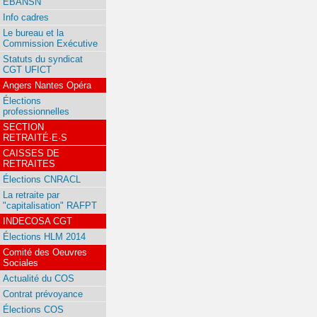
EBANSN
Info cadres
Le bureau et la
Commission Exécutive
Statuts du syndicat
CGT UFICT
Angers Nantes Opéra
Élections
professionnelles
SECTION
RETRAITÉ·E·S
CAISSES DE
RETRAITES
Élections CNRACL
La retraite par
"capitalisation" RAFPT
INDECOSA CGT
Élections HLM 2014
Comité des Oeuvres
Sociales
Actualité du COS
Contrat prévoyance
Élections COS