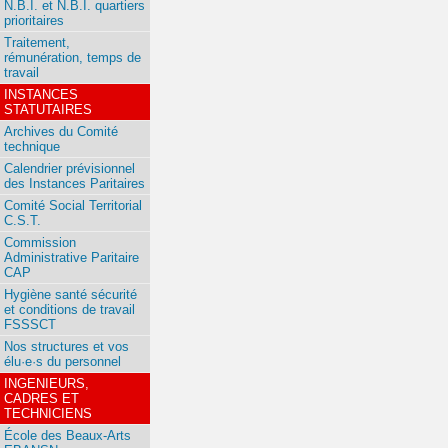
N.B.I. et N.B.I. quartiers
prioritaires
Traitement,
rémunération, temps de
travail
INSTANCES
STATUTAIRES
Archives du Comité
technique
Calendrier prévisionnel
des Instances Paritaires
Comité Social Territorial
C.S.T.
Commission
Administrative Paritaire
CAP
Hygiène santé sécurité
et conditions de travail
FSSSCT
Nos structures et vos
élu·e·s du personnel
INGENIEURS,
CADRES ET
TECHNICIENS
École des Beaux-Arts