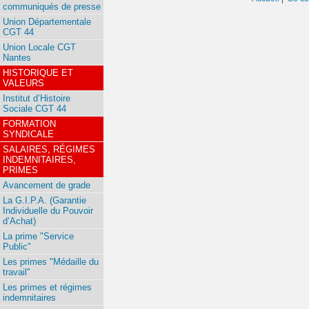
communiqués de presse
Union Départementale
CGT 44
Union Locale CGT
Nantes
HISTORIQUE ET
VALEURS
Institut d’Histoire
Sociale CGT 44
FORMATION
SYNDICALE
SALAIRES, RÉGIMES
INDEMNITAIRES,
PRIMES
Avancement de grade
La G.I.P.A. (Garantie
Individuelle du Pouvoir
d’Achat)
La prime "Service
Public"
Les primes "Médaille du
travail"
Les primes et régimes
indemnitaires