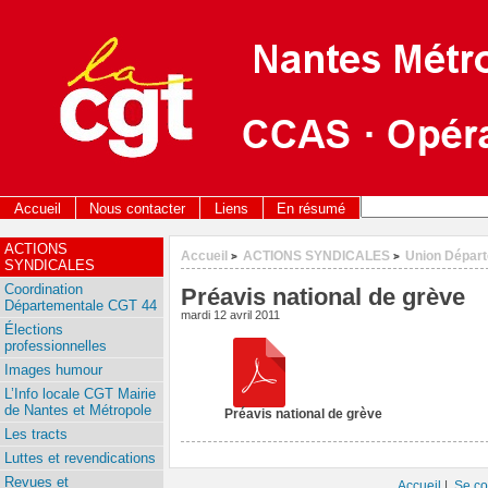
Accueil
Nous contacter
Liens
En résumé
ACTIONS
Accueil
ACTIONS SYNDICALES
Union Dépar
>
>
SYNDICALES
Coordination
Préavis national de grève
Départementale CGT 44
mardi 12 avril 2011
Élections
professionnelles
Images humour
L’Info locale CGT Mairie
de Nantes et Métropole
Préavis national de grève
Les tracts
Luttes et revendications
Revues et
Accueil
|
Se co