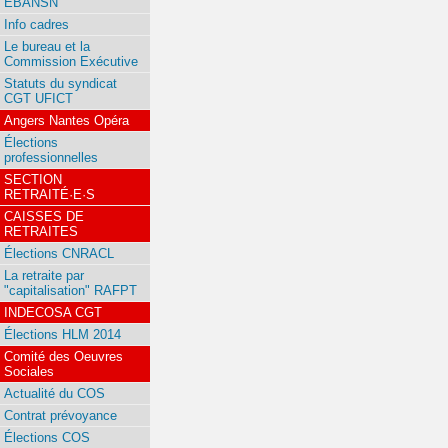
EBANSN
Info cadres
Le bureau et la
Commission Exécutive
Statuts du syndicat
CGT UFICT
Angers Nantes Opéra
Élections
professionnelles
SECTION
RETRAITÉ·E·S
CAISSES DE
RETRAITES
Élections CNRACL
La retraite par
"capitalisation" RAFPT
INDECOSA CGT
Élections HLM 2014
Comité des Oeuvres
Sociales
Actualité du COS
Contrat prévoyance
Élections COS