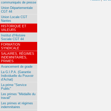
communiqués de presse
Union Départementale
CGT 44
Union Locale CGT
Nantes
HISTORIQUE ET
VALEURS
Institut d’Histoire
Sociale CGT 44
FORMATION
SYNDICALE
SALAIRES, RÉGIMES
INDEMNITAIRES,
PRIMES
Avancement de grade
La G.I.P.A. (Garantie
Individuelle du Pouvoir
d’Achat)
La prime "Service
Public"
Les primes "Médaille du
travail"
Les primes et régimes
indemnitaires