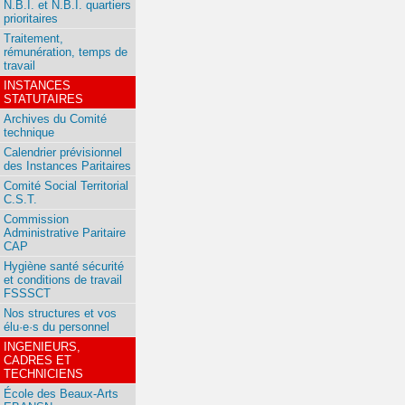
N.B.I. et N.B.I. quartiers
prioritaires
Traitement,
rémunération, temps de
travail
INSTANCES
STATUTAIRES
Archives du Comité
technique
Calendrier prévisionnel
des Instances Paritaires
Comité Social Territorial
C.S.T.
Commission
Administrative Paritaire
CAP
Hygiène santé sécurité
et conditions de travail
FSSSCT
Nos structures et vos
élu·e·s du personnel
INGENIEURS,
CADRES ET
TECHNICIENS
École des Beaux-Arts