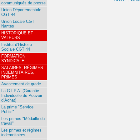
communiqués de presse
Union Départementale
CGT 44
Union Locale CGT
Nantes
HISTORIQUE ET
VALEURS
Institut d’Histoire
Sociale CGT 44
FORMATION
SYNDICALE
SALAIRES, RÉGIMES
INDEMNITAIRES,
PRIMES
Avancement de grade
La G.I.P.A. (Garantie
Individuelle du Pouvoir
d’Achat)
La prime "Service
Public"
Les primes "Médaille du
travail"
Les primes et régimes
indemnitaires