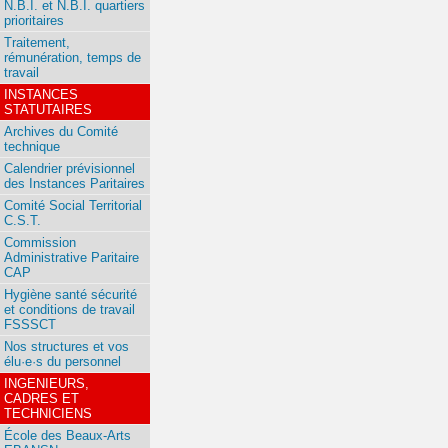
N.B.I. et N.B.I. quartiers
prioritaires
Traitement,
rémunération, temps de
travail
INSTANCES
STATUTAIRES
Archives du Comité
technique
Calendrier prévisionnel
des Instances Paritaires
Comité Social Territorial
C.S.T.
Commission
Administrative Paritaire
CAP
Hygiène santé sécurité
et conditions de travail
FSSSCT
Nos structures et vos
élu·e·s du personnel
INGENIEURS,
CADRES ET
TECHNICIENS
École des Beaux-Arts