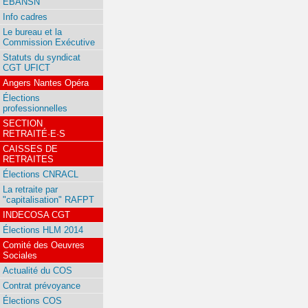
EBANSN
Info cadres
Le bureau et la
Commission Exécutive
Statuts du syndicat
CGT UFICT
Angers Nantes Opéra
Élections
professionnelles
SECTION
RETRAITÉ·E·S
CAISSES DE
RETRAITES
Élections CNRACL
La retraite par
"capitalisation" RAFPT
INDECOSA CGT
Élections HLM 2014
Comité des Oeuvres
Sociales
Actualité du COS
Contrat prévoyance
Élections COS