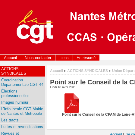
Accueil
Nous contacter
Liens
En résumé
ACTIONS
Accueil
ACTIONS SYNDICALES
Union Dépar
>
>
SYNDICALES
Coordination
Point sur le Conseil de la 
Départementale CGT 44
lundi 18 avril 2011
Élections
professionnelles
Images humour
L’Info locale CGT Mairie
de Nantes et Métropole
Point sur le Conseil de la CPAM de Loire-A
Les tracts
Luttes et revendications
Revues et
Accueil
|
Se co