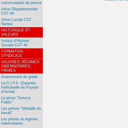
communiqués de presse
Union Départementale
CGT 44
Union Locale CGT
Nantes
HISTORIQUE ET
VALEURS
Institut d’Histoire
Sociale CGT 44
FORMATION
SYNDICALE
SALAIRES, RÉGIMES
INDEMNITAIRES,
PRIMES
Avancement de grade
La G.I.P.A. (Garantie
Individuelle du Pouvoir
d’Achat)
La prime "Service
Public"
Les primes "Médaille du
travail"
Les primes et régimes
indemnitaires