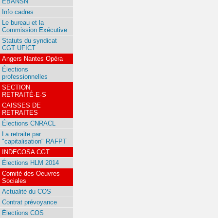
EBANSN
Info cadres
Le bureau et la
Commission Exécutive
Statuts du syndicat
CGT UFICT
Angers Nantes Opéra
Élections
professionnelles
SECTION
RETRAITÉ·E·S
CAISSES DE
RETRAITES
Élections CNRACL
La retraite par
"capitalisation" RAFPT
INDECOSA CGT
Élections HLM 2014
Comité des Oeuvres
Sociales
Actualité du COS
Contrat prévoyance
Élections COS