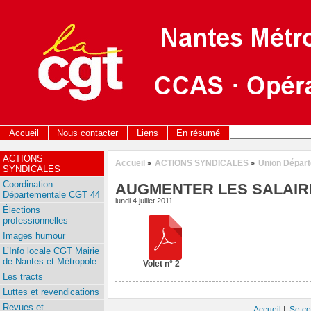
Accueil
Nous contacter
Liens
En résumé
ACTIONS
Accueil
ACTIONS SYNDICALES
Union Dépar
>
>
SYNDICALES
Coordination
AUGMENTER LES SALAIRES 
Départementale CGT 44
lundi 4 juillet 2011
Élections
professionnelles
Images humour
L’Info locale CGT Mairie
de Nantes et Métropole
Volet n° 2
Les tracts
Luttes et revendications
Revues et
Accueil
|
Se co