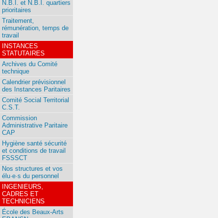
N.B.I. et N.B.I. quartiers
prioritaires
Traitement,
rémunération, temps de
travail
INSTANCES
STATUTAIRES
Archives du Comité
technique
Calendrier prévisionnel
des Instances Paritaires
Comité Social Territorial
C.S.T.
Commission
Administrative Paritaire
CAP
Hygiène santé sécurité
et conditions de travail
FSSSCT
Nos structures et vos
élu·e·s du personnel
INGENIEURS,
CADRES ET
TECHNICIENS
École des Beaux-Arts