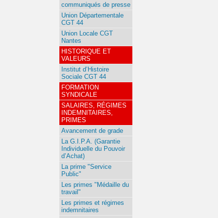
communiqués de presse
Union Départementale
CGT 44
Union Locale CGT
Nantes
HISTORIQUE ET
VALEURS
Institut d’Histoire
Sociale CGT 44
FORMATION
SYNDICALE
SALAIRES, RÉGIMES
INDEMNITAIRES,
PRIMES
Avancement de grade
La G.I.P.A. (Garantie
Individuelle du Pouvoir
d’Achat)
La prime "Service
Public"
Les primes "Médaille du
travail"
Les primes et régimes
indemnitaires