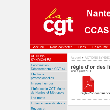
Accueil
Nous contacter
Liens
En résumé
ACTIONS
Accueil
ACTIONS SYNDI
>
SYNDICALES
Coordination
règle d’or des 
Départementale CGT 44
lundi 4 juillet 2011
Élections
professionnelles
Images humour
L’Info locale CGT Mairie
de Nantes et Métropole
règle d’or des financ
Les tracts
Luttes et revendications
Revues et