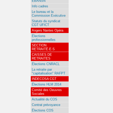
EBANSN
Info cadres
Le bureau et la
Commission Exécutive
Statuts du syndicat
CGT UFICT
Angers Nantes Opéra
Élections
professionnelles
SECTION
RETRAITÉ·E·S
CAISSES DE
RETRAITES
Élections CNRACL
La retraite par
"capitalisation" RAFPT
INDECOSA CGT
Élections HLM 2014
Comité des Oeuvres
Sociales
Actualité du COS
Contrat prévoyance
Élections COS