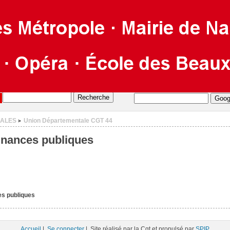
CALES
Union Départementale CGT 44
>
finances publiques
es publiques
Accueil
|
Se connecter
| Site réalisé par la Cgt et propulsé par
SPIP
.