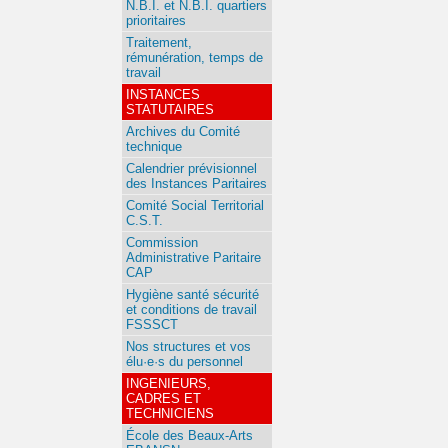
N.B.I. et N.B.I. quartiers
prioritaires
Traitement,
rémunération, temps de
travail
INSTANCES
STATUTAIRES
Archives du Comité
technique
Calendrier prévisionnel
des Instances Paritaires
Comité Social Territorial
C.S.T.
Commission
Administrative Paritaire
CAP
Hygiène santé sécurité
et conditions de travail
FSSSCT
Nos structures et vos
élu·e·s du personnel
INGENIEURS,
CADRES ET
TECHNICIENS
École des Beaux-Arts