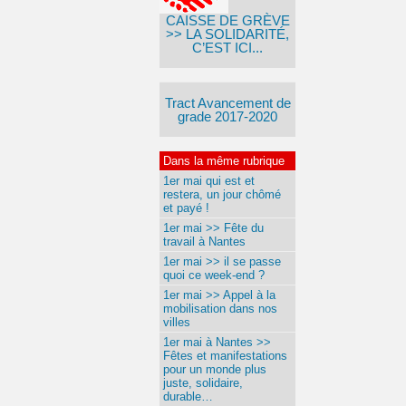
CAISSE DE GRÈVE
>> LA SOLIDARITÉ,
C’EST ICI...
Tract Avancement de
grade 2017-2020
Dans la même rubrique
1er mai qui est et
restera, un jour chômé
et payé !
1er mai >> Fête du
travail à Nantes
1er mai >> il se passe
quoi ce week-end ?
1er mai >> Appel à la
mobilisation dans nos
villes
1er mai à Nantes >>
Fêtes et manifestations
pour un monde plus
juste, solidaire,
durable…