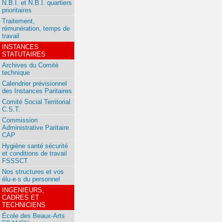
N.B.I. et N.B.I. quartiers
prioritaires
Traitement,
rémunération, temps de
travail
INSTANCES
STATUTAIRES
Archives du Comité
technique
Calendrier prévisionnel
des Instances Paritaires
Comité Social Territorial
C.S.T.
Commission
Administrative Paritaire
CAP
Hygiène santé sécurité
et conditions de travail
FSSSCT
Nos structures et vos
élu·e·s du personnel
INGENIEURS,
CADRES ET
TECHNICIENS
École des Beaux-Arts