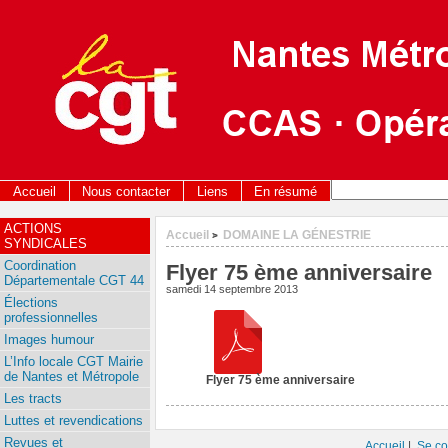
Accueil
Nous contacter
Liens
En résumé
ACTIONS
Accueil
DOMAINE LA GÉNESTRIE
>
SYNDICALES
Coordination
Flyer 75 ème anniversaire
Départementale CGT 44
samedi 14 septembre 2013
Élections
professionnelles
Images humour
L’Info locale CGT Mairie
de Nantes et Métropole
Flyer 75 ème anniversaire
Les tracts
Luttes et revendications
Revues et
Accueil
|
Se co