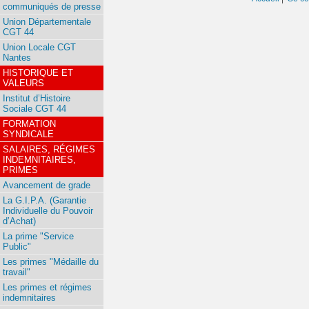
communiqués de presse
Union Départementale
CGT 44
Union Locale CGT
Nantes
HISTORIQUE ET
VALEURS
Institut d’Histoire
Sociale CGT 44
FORMATION
SYNDICALE
SALAIRES, RÉGIMES
INDEMNITAIRES,
PRIMES
Avancement de grade
La G.I.P.A. (Garantie
Individuelle du Pouvoir
d’Achat)
La prime "Service
Public"
Les primes "Médaille du
travail"
Les primes et régimes
indemnitaires