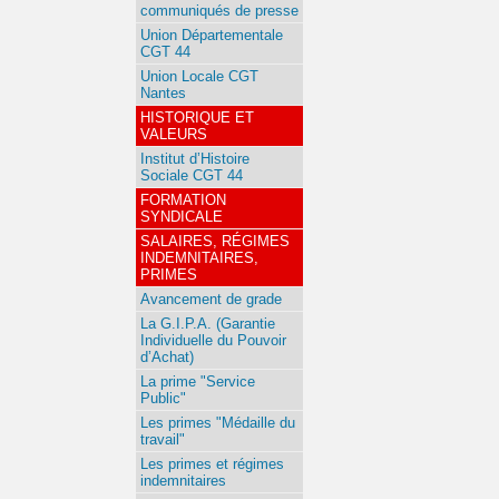
communiqués de presse
Union Départementale
CGT 44
Union Locale CGT
Nantes
HISTORIQUE ET
VALEURS
Institut d’Histoire
Sociale CGT 44
FORMATION
SYNDICALE
SALAIRES, RÉGIMES
INDEMNITAIRES,
PRIMES
Avancement de grade
La G.I.P.A. (Garantie
Individuelle du Pouvoir
d’Achat)
La prime "Service
Public"
Les primes "Médaille du
travail"
Les primes et régimes
indemnitaires