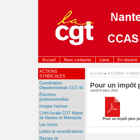
Accueil
Nous contacter
Liens
En résumé
ACTIONS
Accueil
ACTIONS SYNDI
>
SYNDICALES
Coordination
Pour un impôt p
Départementale CGT 44
mardi 8 mars 2011
Élections
professionnelles
Images humour
L’Info locale CGT Mairie
de Nantes et Métropole
Pour un impôt plus ju
Les tracts
Luttes et revendications
Revues et