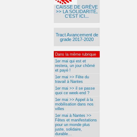
CAISSE DE GRÈVE
>> LA SOLIDARITÉ,
C’EST ICI...
Tract Avancement de
grade 2017-2020
Dans la même rubrique
1er mai qui est et
restera, un jour chômé
et payé !
1er mai >> Fête du
travail à Nantes
1er mai >> il se passe
quoi ce week-end ?
1er mai >> Appel à la
mobilisation dans nos
villes
1er mai à Nantes >>
Fêtes et manifestations
pour un monde plus
juste, solidaire,
durable…