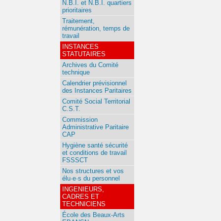
N.B.I. et N.B.I. quartiers
prioritaires
Traitement,
rémunération, temps de
travail
INSTANCES
STATUTAIRES
Archives du Comité
technique
Calendrier prévisionnel
des Instances Paritaires
Comité Social Territorial
C.S.T.
Commission
Administrative Paritaire
CAP
Hygiène santé sécurité
et conditions de travail
FSSSCT
Nos structures et vos
élu·e·s du personnel
INGENIEURS,
CADRES ET
TECHNICIENS
École des Beaux-Arts