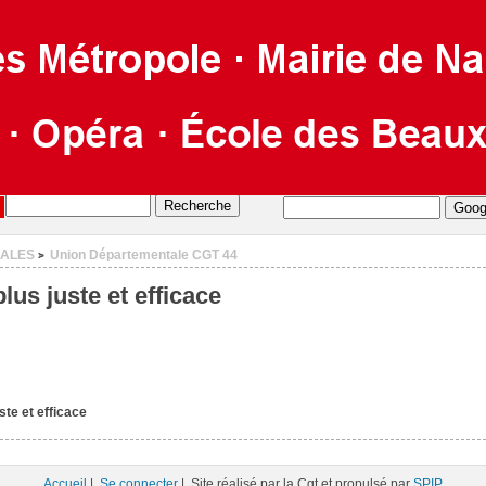
CALES
Union Départementale CGT 44
>
lus juste et efficace
ste et efficace
Accueil
|
Se connecter
| Site réalisé par la Cgt et propulsé par
SPIP
.