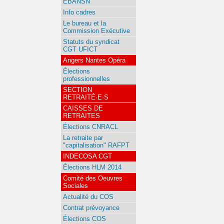
EBANSN
Info cadres
Le bureau et la
Commission Exécutive
Statuts du syndicat
CGT UFICT
Angers Nantes Opéra
Élections
professionnelles
SECTION
RETRAITÉ·E·S
CAISSES DE
RETRAITES
Élections CNRACL
La retraite par
"capitalisation" RAFPT
INDECOSA CGT
Élections HLM 2014
Comité des Oeuvres
Sociales
Actualité du COS
Contrat prévoyance
Élections COS