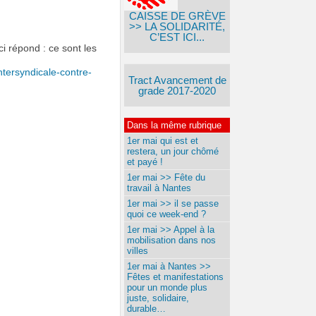
CAISSE DE GRÈVE
>> LA SOLIDARITÉ,
C’EST ICI...
ci répond : ce sont les
ntersyndicale-contre-
Tract Avancement de
grade 2017-2020
Dans la même rubrique
1er mai qui est et
restera, un jour chômé
et payé !
1er mai >> Fête du
travail à Nantes
1er mai >> il se passe
quoi ce week-end ?
1er mai >> Appel à la
mobilisation dans nos
villes
1er mai à Nantes >>
Fêtes et manifestations
pour un monde plus
juste, solidaire,
durable…