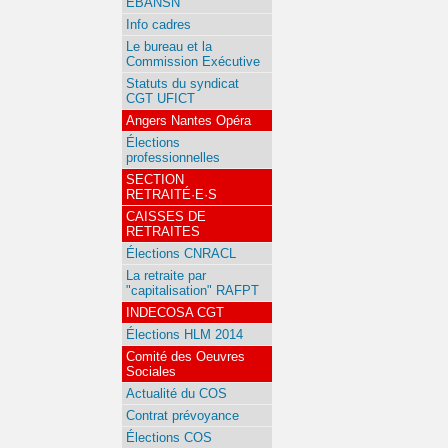
EBANSN
Info cadres
Le bureau et la
Commission Exécutive
Statuts du syndicat
CGT UFICT
Angers Nantes Opéra
Élections
professionnelles
SECTION
RETRAITÉ·E·S
CAISSES DE
RETRAITES
Élections CNRACL
La retraite par
"capitalisation" RAFPT
INDECOSA CGT
Élections HLM 2014
Comité des Oeuvres
Sociales
Actualité du COS
Contrat prévoyance
Élections COS