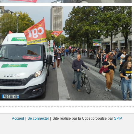
Accueil
|
Se connecter
| Site réalisé par la Cgt et propulsé par
SPIP
.