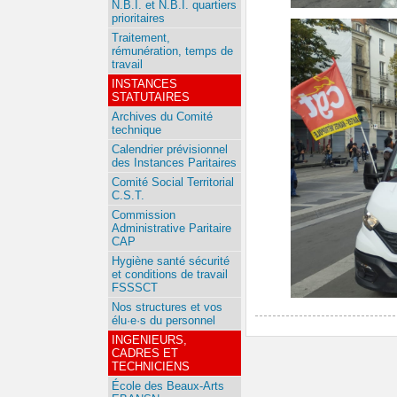
N.B.I. et N.B.I. quartiers
prioritaires
Traitement,
rémunération, temps de
travail
INSTANCES
STATUTAIRES
Archives du Comité
technique
Calendrier prévisionnel
des Instances Paritaires
Comité Social Territorial
C.S.T.
Commission
Administrative Paritaire
CAP
Hygiène santé sécurité
et conditions de travail
FSSSCT
Nos structures et vos
élu·e·s du personnel
INGENIEURS,
CADRES ET
TECHNICIENS
École des Beaux-Arts