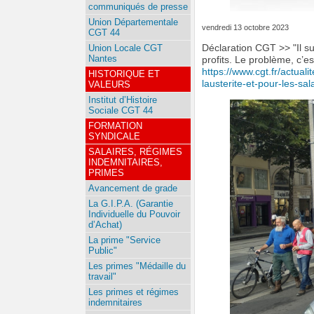
communiqués de presse
Union Départementale
vendredi 13 octobre 2023
CGT 44
Union Locale CGT
Déclaration CGT >> "Il su
Nantes
profits. Le problème, c’es
https://www.cgt.fr/actual
HISTORIQUE ET
lausterite-et-pour-les-sal
VALEURS
Institut d’Histoire
Sociale CGT 44
FORMATION
SYNDICALE
SALAIRES, RÉGIMES
INDEMNITAIRES,
PRIMES
Avancement de grade
La G.I.P.A. (Garantie
Individuelle du Pouvoir
d’Achat)
La prime "Service
Public"
Les primes "Médaille du
travail"
Les primes et régimes
indemnitaires