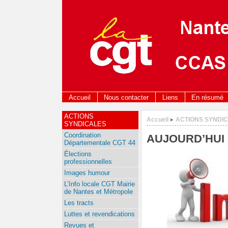
Accueil
Nous contacter
Liens
En résumé
ACTIONS
Accueil
ACTIONS SYNDI
>
SYNDICALES
Coordination
AUJOURD’HUI >>
Départementale CGT 44
Élections
professionnelles
Images humour
L’Info locale CGT Mairie
de Nantes et Métropole
Les tracts
Luttes et revendications
Revues et