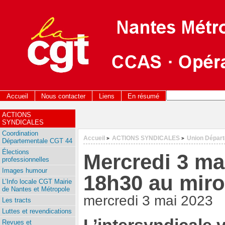
Accueil
Nous contacter
Liens
En résumé
ACTIONS
SYNDICALES
Coordination
Accueil
ACTIONS SYNDICALES
Union Dépar
>
>
Départementale CGT 44
Élections
Mercredi 3 ma
professionnelles
Images humour
18h30 au miro
L’Info locale CGT Mairie
de Nantes et Métropole
mercredi 3 mai 2023
Les tracts
Luttes et revendications
Revues et