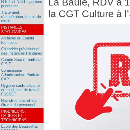
La Baule, RDV à 13
N.B.I. et N.B.I. quartiers
prioritaires
la CGT Culture à l
Traitement,
rémunération, temps de
travail
INSTANCES
STATUTAIRES
Archives du Comité
technique
Calendrier prévisionnel
des Instances Paritaires
Comité Social Territorial
C.S.T.
Commission
Administrative Paritaire
CAP
Hygiène santé sécurité
et conditions de travail
FSSSCT
Nos structures et vos
élu·e·s du personnel
INGENIEURS,
CADRES ET
TECHNICIENS
École des Beaux-Arts