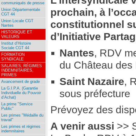
L’intersyndicale
communiqués de presse
prochain, à l’occ
Union Départementale
CGT 44
Union Locale CGT
constitutionnel 
Nantes
HISTORIQUE ET
d’Initiative Parta
VALEURS
Institut d’Histoire
Sociale CGT 44
Nantes
, RDV me
FORMATION
SYNDICALE
du Château des
SALAIRES, RÉGIMES
INDEMNITAIRES,
PRIMES
Saint Nazaire
, 
Avancement de grade
La G.I.P.A. (Garantie
sous préfecture
Individuelle du Pouvoir
d’Achat)
La prime "Service
Prévoyez des dispos
Public"
Les primes "Médaille du
travail"
A venir aussi
>> 
Les primes et régimes
indemnitaires