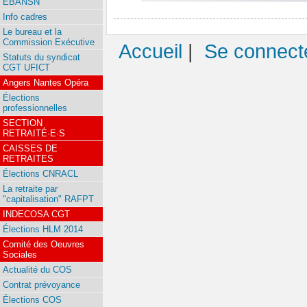
EBANSN
Info cadres
Le bureau et la
Commission Exécutive
Accueil
|
Se connect
Statuts du syndicat
CGT UFICT
Angers Nantes Opéra
Élections
professionnelles
SECTION
RETRAITÉ·E·S
CAISSES DE
RETRAITES
Élections CNRACL
La retraite par
"capitalisation" RAFPT
INDECOSA CGT
Élections HLM 2014
Comité des Oeuvres
Sociales
Actualité du COS
Contrat prévoyance
Élections COS