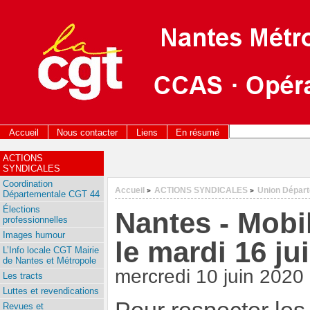
Accueil
Nous contacter
Liens
En résumé
ACTIONS
SYNDICALES
Coordination
Accueil
ACTIONS SYNDICALES
Union Dépar
>
>
Départementale CGT 44
Élections
Nantes - Mobi
professionnelles
Images humour
le mardi 16 ju
L’Info locale CGT Mairie
de Nantes et Métropole
mercredi 10 juin 2020
Les tracts
Luttes et revendications
Revues et