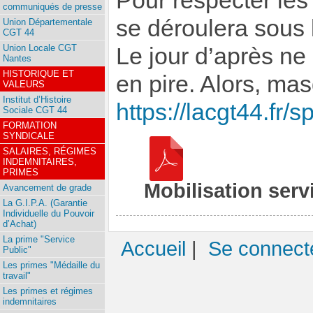
Pour respecter les 
communiqués de presse
se déroulera sous
Union Départementale
CGT 44
Union Locale CGT
Le jour d’après ne 
Nantes
HISTORIQUE ET
en pire. Alors, ma
VALEURS
Institut d’Histoire
https://lacgt44.fr/
Sociale CGT 44
FORMATION
SYNDICALE
SALAIRES, RÉGIMES
INDEMNITAIRES,
PRIMES
Mobilisation serv
Avancement de grade
La G.I.P.A. (Garantie
Individuelle du Pouvoir
d’Achat)
La prime "Service
Accueil
|
Se connect
Public"
Les primes "Médaille du
travail"
Les primes et régimes
indemnitaires