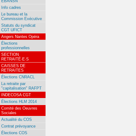
EBANSN
Info cadres
Le bureau et la
Commission Exécutive
Statuts du syndicat
CGT UFICT
Angers Nantes Opéra
Élections
professionnelles
SECTION
RETRAITÉ·E·S
CAISSES DE
RETRAITES
Élections CNRACL
La retraite par
"capitalisation" RAFPT
INDECOSA CGT
Élections HLM 2014
Comité des Oeuvres
Sociales
Actualité du COS
Contrat prévoyance
Élections COS