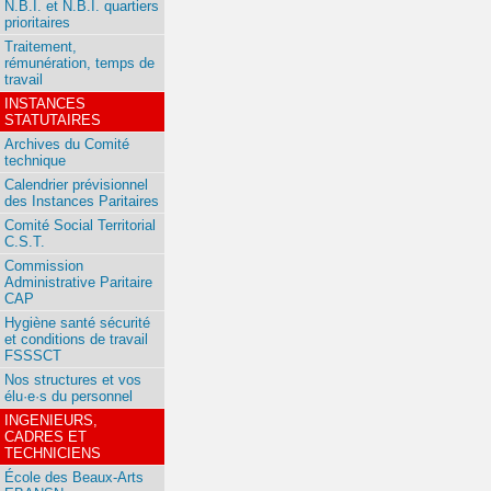
N.B.I. et N.B.I. quartiers
prioritaires
Traitement,
rémunération, temps de
travail
INSTANCES
STATUTAIRES
Archives du Comité
technique
Calendrier prévisionnel
des Instances Paritaires
Comité Social Territorial
C.S.T.
Commission
Administrative Paritaire
CAP
Hygiène santé sécurité
et conditions de travail
FSSSCT
Nos structures et vos
élu·e·s du personnel
INGENIEURS,
CADRES ET
TECHNICIENS
École des Beaux-Arts