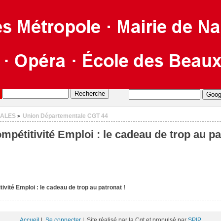
CALES
Union Départementale CGT 44
>
mpétitivité Emploi : le cadeau de trop au pa
ivité Emploi : le cadeau de trop au patronat !
Accueil
|
Se connecter
| Site réalisé par la Cgt et propulsé par
SPIP
.