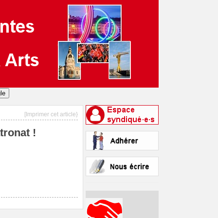
[Imprimer cet article}
tronat !