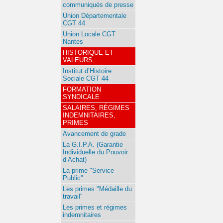
communiqués de presse
Union Départementale
CGT 44
Union Locale CGT
Nantes
HISTORIQUE ET
VALEURS
Institut d’Histoire
Sociale CGT 44
FORMATION
SYNDICALE
SALAIRES, RÉGIMES
INDEMNITAIRES,
PRIMES
Avancement de grade
La G.I.P.A. (Garantie
Individuelle du Pouvoir
d’Achat)
La prime "Service
Public"
Les primes "Médaille du
travail"
Les primes et régimes
indemnitaires