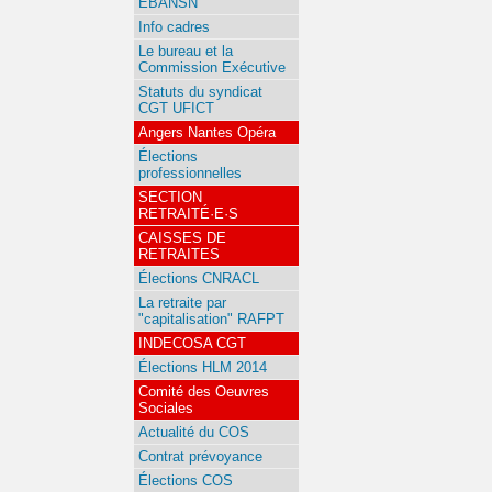
EBANSN
Info cadres
Le bureau et la
Commission Exécutive
Statuts du syndicat
CGT UFICT
Angers Nantes Opéra
Élections
professionnelles
SECTION
RETRAITÉ·E·S
CAISSES DE
RETRAITES
Élections CNRACL
La retraite par
"capitalisation" RAFPT
INDECOSA CGT
Élections HLM 2014
Comité des Oeuvres
Sociales
Actualité du COS
Contrat prévoyance
Élections COS