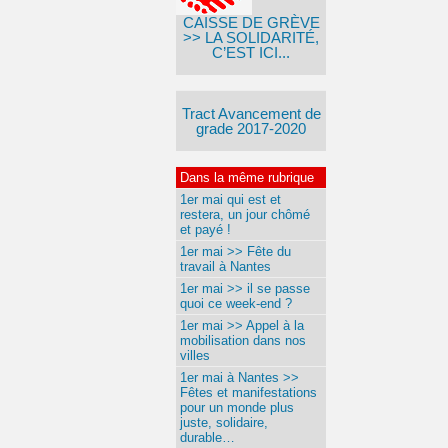
CAISSE DE GRÈVE
>> LA SOLIDARITÉ,
C’EST ICI...
Tract Avancement de
grade 2017-2020
Dans la même rubrique
1er mai qui est et
restera, un jour chômé
et payé !
1er mai >> Fête du
travail à Nantes
1er mai >> il se passe
quoi ce week-end ?
1er mai >> Appel à la
mobilisation dans nos
villes
1er mai à Nantes >>
Fêtes et manifestations
pour un monde plus
juste, solidaire,
durable…