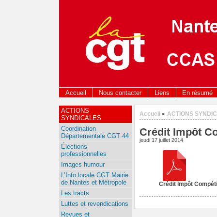
Accueil
Nous contacter
Liens
En résumé
ACTIONS
Accueil
ACTIONS SYNDI
>
SYNDICALES
Coordination
Crédit Impôt Co
Départementale CGT 44
jeudi 17 juillet 2014
Élections
professionnelles
Images humour
L’Info locale CGT Mairie
de Nantes et Métropole
Crédit Impôt Compétit
Les tracts
Luttes et revendications
Revues et