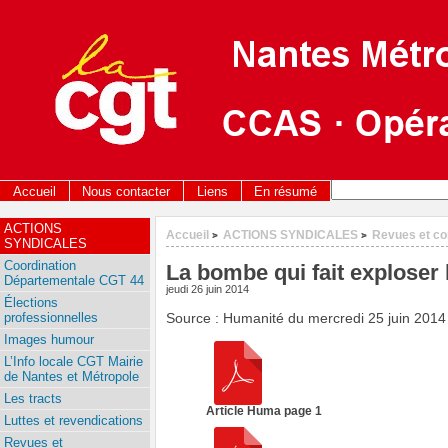
Accueil
Nous contacter
Liens
En résumé
ACTIONS
Accueil
ACTIONS SYNDICALES
Revues et c
>
>
SYNDICALES
Coordination
La bombe qui fait exploser
Départementale CGT 44
jeudi 26 juin 2014
Élections
professionnelles
Source : Humanité du mercredi 25 juin 2014
Images humour
L’Info locale CGT Mairie
de Nantes et Métropole
Les tracts
Article Huma page 1
Luttes et revendications
Revues et