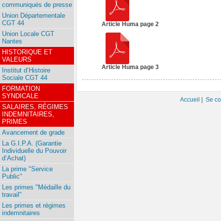
communiqués de presse
Union Départementale
CGT 44
Article Huma page 2
Union Locale CGT
Nantes
HISTORIQUE ET
VALEURS
Article Huma page 3
Institut d’Histoire
Sociale CGT 44
FORMATION
SYNDICALE
Accueil
|
Se co
SALAIRES, RÉGIMES
INDEMNITAIRES,
PRIMES
Avancement de grade
La G.I.P.A. (Garantie
Individuelle du Pouvoir
d’Achat)
La prime "Service
Public"
Les primes "Médaille du
travail"
Les primes et régimes
indemnitaires