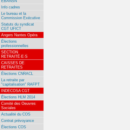
EBANSN
Info cadres
Le bureau et la
Commission Exécutive
Statuts du syndicat
CGT UFICT
Angers Nantes Opéra
Élections
professionnelles
SECTION
RETRAITÉ·E·S
CAISSES DE
RETRAITES
Élections CNRACL
La retraite par
"capitalisation" RAFPT
INDECOSA CGT
Élections HLM 2014
Comité des Oeuvres
Sociales
Actualité du COS
Contrat prévoyance
Élections COS