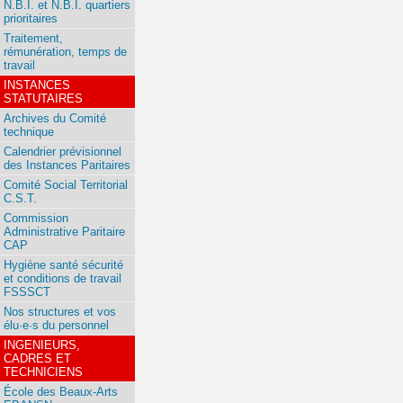
N.B.I. et N.B.I. quartiers
prioritaires
Traitement,
rémunération, temps de
travail
INSTANCES
STATUTAIRES
Archives du Comité
technique
Calendrier prévisionnel
des Instances Paritaires
Comité Social Territorial
C.S.T.
Commission
Administrative Paritaire
CAP
Hygiène santé sécurité
et conditions de travail
FSSSCT
Nos structures et vos
élu·e·s du personnel
INGENIEURS,
CADRES ET
TECHNICIENS
École des Beaux-Arts