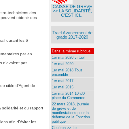
CAISSE DE GRÈVE
>> LA SOLIDARITÉ,
ctro-techniciens des
C’EST ICI...
 peuvent obtenir des
Tract Avancement de
grade 2017-2020
il durant les 6
Dans la même rubrique
lémentaires par an.
1er mai 2020 virtuel
ls n’avaient pas
1er mai 2020
1er mai 2018 Tous
ensemble
1er mai 2017
ade cible d’Agent de
1er mai 2015
1er mai 2014 10h30
place du Commerce
22 mars 2018, journée
a solidarité et du rapport
de grève et de
manifestations pour la
défense de la Fonction
publique
iens afin d’éviter les
Couëron >> Le