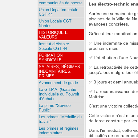
communiqués de presse
Les électro-technicien
Union Départementale
Après une semaine de grèv
CGT 44
piscines de la Ville de 
Union Locale CGT
avancées concrètes.
Nantes
HISTORIQUE ET
Grâce à leur mobilisation,
VALEURS
✅ Une indemnité de missi
Institut d’Histoire
prochains mois.
Sociale CGT 44
FORMATION
✅ L’attribution d’une Nou
SYNDICALE
SALAIRES, RÉGIMES
✅ La rétroactivité de cet
INDEMNITAIRES,
jusqu’alors malgré leur éli
PRIMES
✅ 3 jours et demi annuels
Avancement de grade
La G.I.P.A. (Garantie
✅ La reconnaissance des q
Individuelle du Pouvoir
Maîtrise.
d’Achat)
La prime "Service
C’est une victoire collecti
Public"
Cette victoire n’est ni un 
Les primes "Médaille du
de force construit par le
travail"
Les primes et régimes
Dans l’immédiat, cette vic
indemnitaires
difficultés de recrutement