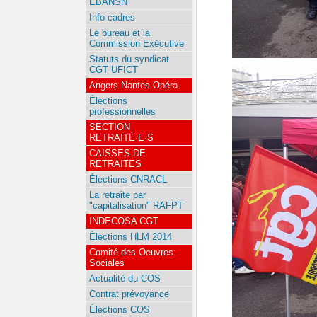
EBANSN
Info cadres
Le bureau et la
Commission Exécutive
Statuts du syndicat
CGT UFICT
Angers Nantes Opéra
Élections
professionnelles
SECTION
RETRAITÉ·E·S
CAISSES DE
RETRAITES
Élections CNRACL
La retraite par
"capitalisation" RAFPT
INDECOSA CGT
Élections HLM 2014
Comité des Oeuvres
Sociales
Actualité du COS
Contrat prévoyance
Élections COS