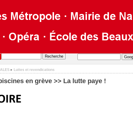
CALES
Luttes et revendications
>
iscines en grève >> La lutte paye !