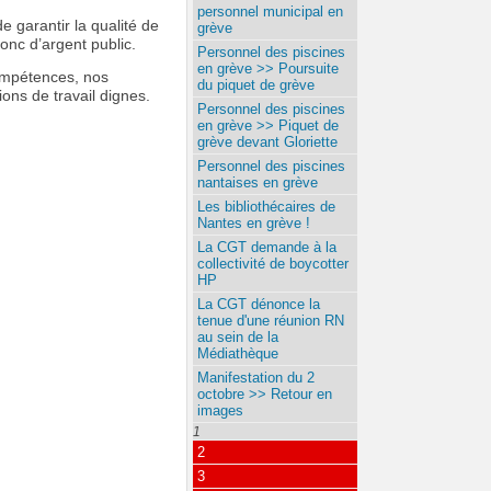
personnel municipal en
e garantir la qualité de
grève
donc d’argent public.
Personnel des piscines
en grève >> Poursuite
compétences, nos
du piquet de grève
ions de travail dignes.
Personnel des piscines
en grève >> Piquet de
grève devant Gloriette
Personnel des piscines
nantaises en grève
Les bibliothécaires de
Nantes en grève !
La CGT demande à la
collectivité de boycotter
HP
La CGT dénonce la
tenue d'une réunion RN
au sein de la
Médiathèque
Manifestation du 2
octobre >> Retour en
images
1
2
3