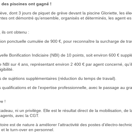
s des piscines ont gagné !
e, dont 3 jours de piquet de grève devant la piscine Gloriette, les éle
Nantes ont démontré qu’ensemble, organisés et déterminés, les agent·es
 ils ont obtenu :
on ponctuelle cumulée de 900 €, pour reconnaître la surcharge de trava
velle Bonification Indiciaire (NBI) de 10 points, soit environ 600 € supp
te NBI sur 4 ans, représentant environ 2 400 € par agent concerné, qu’i
gibilité.
 de sujétions supplémentaires (réduction du temps de travail).
ualifications et de l’expertise professionnelle, avec le passage au gr
ve !
cadeau, ni un privilège. Elle est le résultat direct de la mobilisation, de l
s agents, avec la CGT.
toire est de nature à améliorer l’attractivité des postes d’électro-technic
 et le turn-over en personnel.