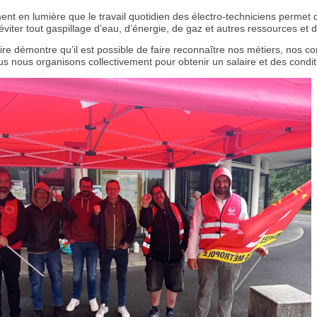
ent en lumière que le travail quotidien des électro-techniciens permet d
’éviter tout gaspillage d’eau, d’énergie, de gaz et autres ressources et 
oire démontre qu’il est possible de faire reconnaître nos métiers, nos 
ous nous organisons collectivement pour obtenir un salaire et des condit