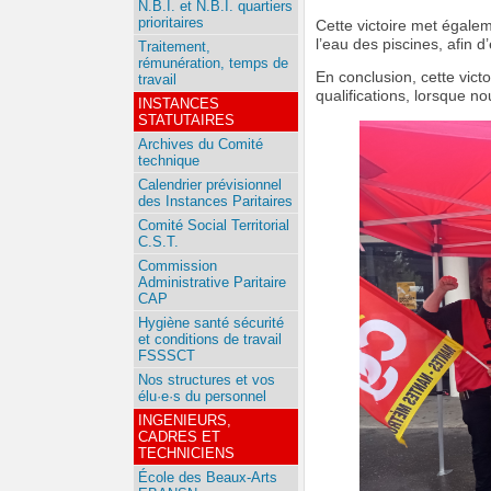
N.B.I. et N.B.I. quartiers
prioritaires
Cette victoire met égalem
l’eau des piscines, afin d
Traitement,
rémunération, temps de
En conclusion, cette vict
travail
qualifications, lorsque n
INSTANCES
STATUTAIRES
Archives du Comité
technique
Calendrier prévisionnel
des Instances Paritaires
Comité Social Territorial
C.S.T.
Commission
Administrative Paritaire
CAP
Hygiène santé sécurité
et conditions de travail
FSSSCT
Nos structures et vos
élu·e·s du personnel
INGENIEURS,
CADRES ET
TECHNICIENS
École des Beaux-Arts