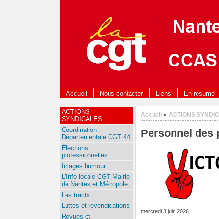
Accueil
Nous contacter
Liens
En résumé
ACTIONS
Accueil
ACTIONS SYNDI
>
SYNDICALES
Coordination
Personnel des p
Départementale CGT 44
Élections
professionnelles
Images humour
L’Info locale CGT Mairie
de Nantes et Métropole
Les tracts
Luttes et revendications
mercredi 3 juin 2026
Revues et