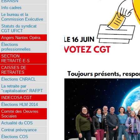
EBANSN
Info cadres
Le bureau et la
Commission Exécutive
Statuts du syndicat
CGT UFICT
Angers Nantes Opéra
Élections
professionnelles
SECTION
RETRAITÉ·E·S
CAISSES DE
RETRAITES
Élections CNRACL
La retraite par
"capitalisation" RAFPT
INDECOSA CGT
Élections HLM 2014
Comité des Oeuvres
Sociales
Actualité du COS
Contrat prévoyance
Élections COS