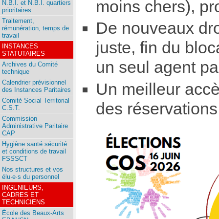
moins chers), pr
N.B.I. et N.B.I. quartiers
prioritaires
Traitement,
De nouveaux droi
rémunération, temps de
travail
juste, fin du bl
INSTANCES
STATUTAIRES
un seul agent pa
Archives du Comité
technique
Calendrier prévisionnel
Un meilleur accè
des Instances Paritaires
Comité Social Territorial
des réservations
C.S.T.
Commission
Administrative Paritaire
CAP
Hygiène santé sécurité
et conditions de travail
FSSSCT
Nos structures et vos
élu·e·s du personnel
INGENIEURS,
CADRES ET
TECHNICIENS
École des Beaux-Arts