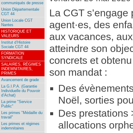
communiqués de presse
Union Départementale
La CGT s’engage p
CGT 44
Union Locale CGT
agent·es, des enfan
Nantes
HISTORIQUE ET
aux vacances, aux l
VALEURS
Institut d’Histoire
atteindre son objec
Sociale CGT 44
FORMATION
concrets et obtenu
SYNDICALE
SALAIRES, RÉGIMES
INDEMNITAIRES,
son mandat :
PRIMES
Avancement de grade
Des évènements
La G.I.P.A. (Garantie
Individuelle du Pouvoir
d’Achat)
Noël, sorties po
La prime "Service
Public"
Des prestations
Les primes "Médaille du
travail"
allocations orph
Les primes et régimes
indemnitaires