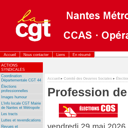
Accueil
Nous contacter
Liens
En résumé
ACTIONS
SYNDICALES
Coordination
Accueil
Comité des Oeuvres Sociales
Électi
>
>
Départementale CGT 44
Élections
Profession de
professionnelles
Images humour
L’Info locale CGT Mairie
de Nantes et Métropole
Les tracts
Luttes et revendications
vendredi 29 mai 2026
Revues et