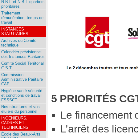
N.B.I. et N.B.I. quartiers
prioritaires
Traitement,
rémunération, temps de
travail
INSTANCES
STATUTAIRES
Archives du Comité
technique
Calendrier prévisionnel
des Instances Paritaires
Comité Social Territorial
C.S.T.
Commission
Administrative Paritaire
CAP
Hygiène santé sécurité
5 PRIORITÉS CG
et conditions de travail
FSSSCT
Nos structures et vos
élu·e·s du personnel
Le financement d
INGENIEURS,
CADRES ET
L’arrêt des lice
TECHNICIENS
École des Beaux-Arts