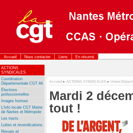
Accueil
Nous contacter
Liens
En résumé
ACTIONS
SYNDICALES
Coordination
Accueil
ACTIONS SYNDICALES
Union Dépar
>
>
Départementale CGT 44
Élections
Mardi 2 déce
professionnelles
Images humour
tout !
L’Info locale CGT Mairie
de Nantes et Métropole
Les tracts
Luttes et revendications
Revues et