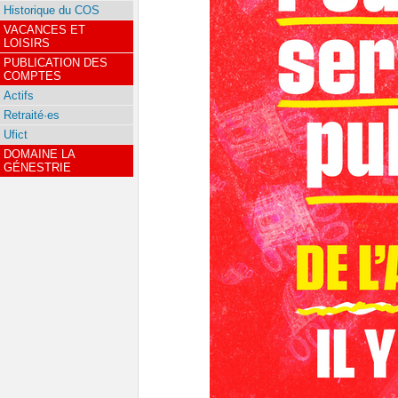
Historique du COS
VACANCES ET
LOISIRS
PUBLICATION DES
COMPTES
Actifs
Retraité·es
Ufict
DOMAINE LA
GÉNESTRIE