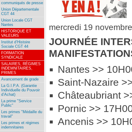
communiqués de presse
Union Départementale
CGT 44
Union Locale CGT
Nantes
mercredi 19 novembr
HISTORIQUE ET
VALEURS
JOURNÉE INTER
Institut d’Histoire
Sociale CGT 44
MANIFESTATION
FORMATION
SYNDICALE
SALAIRES, RÉGIMES
Nantes >> 10H00
INDEMNITAIRES,
PRIMES
Avancement de grade
Saint-Nazaire >
La G.I.P.A. (Garantie
Individuelle du Pouvoir
Châteaubriant >
d’Achat)
La prime "Service
Pornic >> 17H00
Public"
Les primes "Médaille du
travail"
Ancenis >> 10H0
Les primes et régimes
indemnitaires