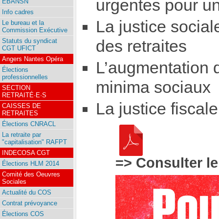
urgentes pour un
EBANSN
Info cadres
La justice social
Le bureau et la
Commission Exécutive
des retraites
Statuts du syndicat
CGT UFICT
Angers Nantes Opéra
L’augmentation d
Élections
professionnelles
minima sociaux
SECTION
RETRAITÉ·E·S
La justice fiscale
CAISSES DE
RETRAITES
Élections CNRACL
La retraite par
"capitalisation" RAFPT
INDECOSA CGT
=> Consulter le
Élections HLM 2014
Comité des Oeuvres
Sociales
Actualité du COS
Contrat prévoyance
Élections COS