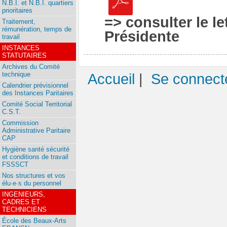
N.B.I. et N.B.I. quartiers
prioritaires
=> consulter le l
Traitement,
rémunération, temps de
Présidente
travail
INSTANCES
STATUTAIRES
Archives du Comité
technique
Accueil
|
Se connect
Calendrier prévisionnel
des Instances Paritaires
Comité Social Territorial
C.S.T.
Commission
Administrative Paritaire
CAP
Hygiène santé sécurité
et conditions de travail
FSSSCT
Nos structures et vos
élu·e·s du personnel
INGENIEURS,
CADRES ET
TECHNICIENS
École des Beaux-Arts