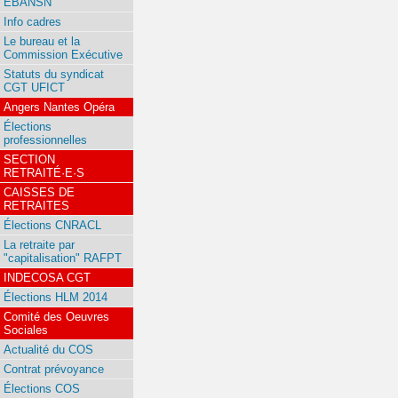
EBANSN
Info cadres
Le bureau et la
Commission Exécutive
Statuts du syndicat
CGT UFICT
Angers Nantes Opéra
Élections
professionnelles
SECTION
RETRAITÉ·E·S
CAISSES DE
RETRAITES
Élections CNRACL
La retraite par
"capitalisation" RAFPT
INDECOSA CGT
Élections HLM 2014
Comité des Oeuvres
Sociales
Actualité du COS
Contrat prévoyance
Élections COS