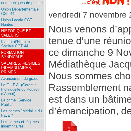
communiqués de presse
Union Départementale
vendredi 7 novembre
CGT 44
Union Locale CGT
Nantes
Nous venons d’appr
HISTORIQUE ET
VALEURS
tenue d’une réuni
Institut d’Histoire
Sociale CGT 44
ce dimanche 9 Nov
FORMATION
SYNDICALE
Médiathèque Jacqu
SALAIRES, RÉGIMES
INDEMNITAIRES,
PRIMES
Nous sommes choq
Avancement de grade
Rassemblement nati
La G.I.P.A. (Garantie
Individuelle du Pouvoir
d’Achat)
est dans un bâtime
La prime "Service
Public"
d’émancipation, de 
Les primes "Médaille du
travail"
Les primes et régimes
indemnitaires