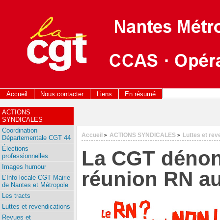
Accueil
Nous contacter
Liens
En résumé
ACTIONS
SYNDICALES
Coordination
Accueil
ACTIONS SYNDICALES
Luttes et rev
>
>
Départementale CGT 44
Élections
La CGT dénon
professionnelles
Images humour
réunion RN au
L’Info locale CGT Mairie
de Nantes et Métropole
Les tracts
Luttes et revendications
Revues et