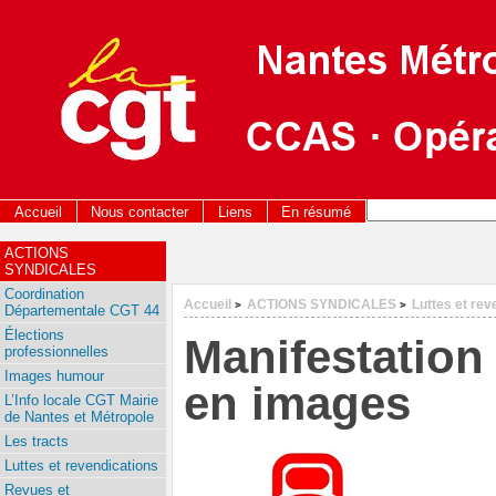
Accueil
Nous contacter
Liens
En résumé
ACTIONS
SYNDICALES
Coordination
Accueil
ACTIONS SYNDICALES
Luttes et rev
>
>
Départementale CGT 44
Élections
Manifestation
professionnelles
Images humour
en images
L’Info locale CGT Mairie
de Nantes et Métropole
Les tracts
Luttes et revendications
Revues et