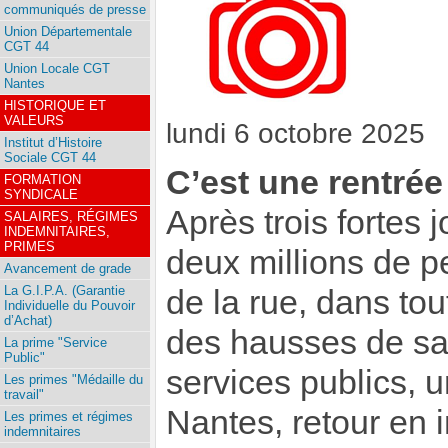
communiqués de presse
Union Départementale
CGT 44
Union Locale CGT
Nantes
HISTORIQUE ET
VALEURS
lundi 6 octobre 2025
Institut d’Histoire
Sociale CGT 44
C’est une rentrée 
FORMATION
SYNDICALE
Après trois fortes 
SALAIRES, RÉGIMES
INDEMNITAIRES,
PRIMES
deux millions de 
Avancement de grade
La G.I.P.A. (Garantie
de la rue, dans to
Individuelle du Pouvoir
d’Achat)
des hausses de sal
La prime "Service
Public"
services publics, un
Les primes "Médaille du
travail"
Nantes, retour en 
Les primes et régimes
indemnitaires