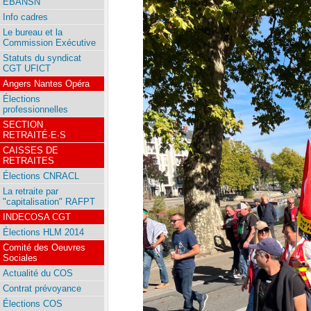
EBANSN
Info cadres
Le bureau et la
Commission Exécutive
Statuts du syndicat
CGT UFICT
Angers Nantes Opéra
Élections
professionnelles
SECTION
RETRAITÉ·E·S
CAISSES DE
RETRAITES
Élections CNRACL
La retraite par
"capitalisation" RAFPT
INDECOSA CGT
Élections HLM 2014
Comité des Oeuvres
Sociales
Actualité du COS
Contrat prévoyance
Élections COS