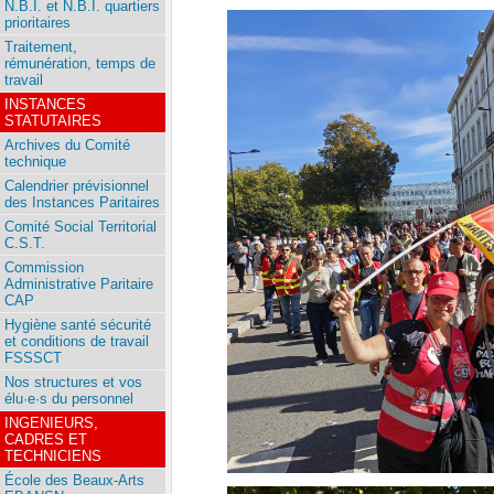
N.B.I. et N.B.I. quartiers
prioritaires
Traitement,
rémunération, temps de
travail
INSTANCES
STATUTAIRES
Archives du Comité
technique
Calendrier prévisionnel
des Instances Paritaires
Comité Social Territorial
C.S.T.
Commission
Administrative Paritaire
CAP
Hygiène santé sécurité
et conditions de travail
FSSSCT
Nos structures et vos
élu·e·s du personnel
INGENIEURS,
CADRES ET
TECHNICIENS
École des Beaux-Arts