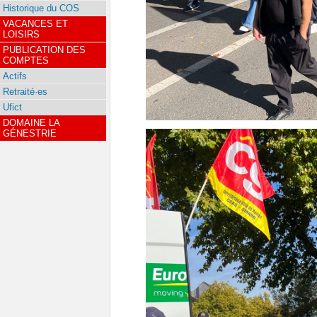
Historique du COS
VACANCES ET
LOISIRS
PUBLICATION DES
COMPTES
Actifs
Retraité·es
Ufict
DOMAINE LA
GÉNESTRIE