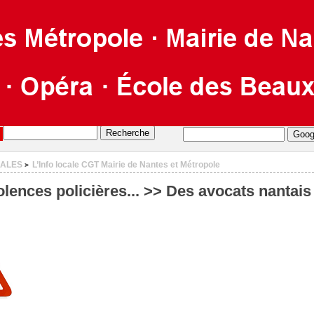
CALES
L’Info locale CGT Mairie de Nantes et Métropole
>
olences policières... >> Des avocats nantais 