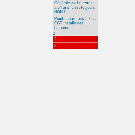
Générale >> La retraite
à 64 ans, c'est toujours
NON !
Point info retraite >> La
CGT installe des
barnums
1
2
3