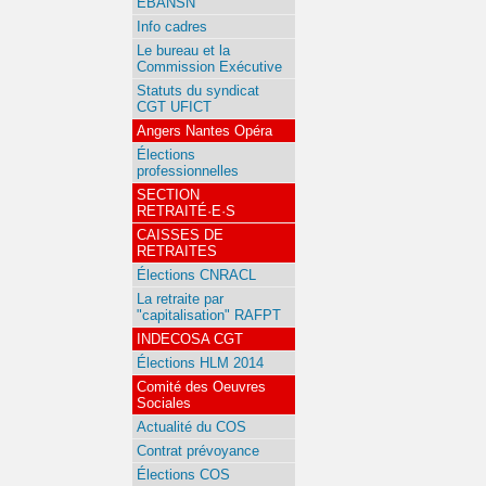
EBANSN
Info cadres
Le bureau et la
Commission Exécutive
Statuts du syndicat
CGT UFICT
Angers Nantes Opéra
Élections
professionnelles
SECTION
RETRAITÉ·E·S
CAISSES DE
RETRAITES
Élections CNRACL
La retraite par
"capitalisation" RAFPT
INDECOSA CGT
Élections HLM 2014
Comité des Oeuvres
Sociales
Actualité du COS
Contrat prévoyance
Élections COS