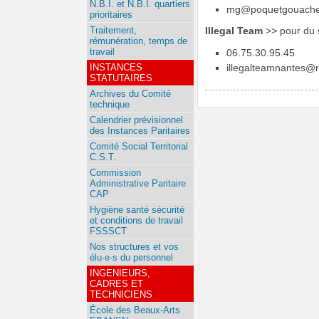
N.B.I. et N.B.I. quartiers
mg@poquetgouache-
prioritaires
Traitement,
Illegal Team
>> pour du s
rémunération, temps de
travail
06.75.30.95.45
INSTANCES
illegalteamnantes@r
STATUTAIRES
Archives du Comité
technique
Calendrier prévisionnel
des Instances Paritaires
Comité Social Territorial
C.S.T.
Commission
Administrative Paritaire
CAP
Hygiène santé sécurité
et conditions de travail
FSSSCT
Nos structures et vos
élu·e·s du personnel
INGENIEURS,
CADRES ET
TECHNICIENS
École des Beaux-Arts