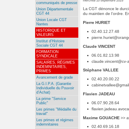
mercredi 10 septembre 2025
communiqués de presse
La CGT dénonce le durcis
Union Départementale
CGT 44
du maintien de l’ordre. En
Union Locale CGT
Pierre HURIET
Nantes
HISTORIQUE ET
02.40.12.27.48
VALEURS
pierre.huriet@orange
Institut d’Histoire
Sociale CGT 44
Claude VINCENT
FORMATION
06.01.82.13.98
SYNDICALE
claude.vincent@cv-a
SALAIRES, RÉGIMES
INDEMNITAIRES,
Stéphane VALLEE
PRIMES
Avancement de grade
02.40.20.00.22
La G.I.P.A. (Garantie
cabinetvallee@gmai
Individuelle du Pouvoir
d’Achat)
Flavien JADEAU
La prime "Service
06.07.90.28.64
Public"
flavien.jadeau.avo
Les primes "Médaille du
travail"
Maxime GOUACHE
>> a
Les primes et régimes
indemnitaires
02.40.69.16.18