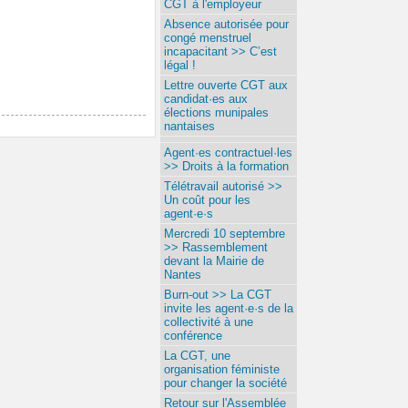
CGT à l'employeur
Absence autorisée pour
congé menstruel
incapacitant >> C’est
légal !
Lettre ouverte CGT aux
candidat·es aux
élections munipales
nantaises
Agent·es contractuel·les
>> Droits à la formation
Télétravail autorisé >>
Un coût pour les
agent·e·s
Mercredi 10 septembre
>> Rassemblement
devant la Mairie de
Nantes
Burn-out >> La CGT
invite les agent·e·s de la
collectivité à une
conférence
La CGT, une
organisation féministe
pour changer la société
Retour sur l'Assemblée