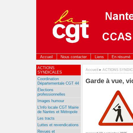
Accueil
Nous contacter
Liens
En résumé
ACTIONS
Accueil
ACTIONS SYNDI
>
SYNDICALES
Coordination
Garde à vue, vi
Départementale CGT 44
Élections
professionnelles
Images humour
L’Info locale CGT Mairie
de Nantes et Métropole
Les tracts
Luttes et revendications
Revues et