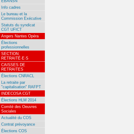
EBANSN
Info cadres
Le bureau et la
Commission Exécutive
Statuts du syndicat
CGT UFICT
Angers Nantes Opéra
Élections
professionnelles
SECTION
RETRAITÉ·E·S
CAISSES DE
RETRAITES
Élections CNRACL
La retraite par
"capitalisation" RAFPT
INDECOSA CGT
Élections HLM 2014
Comité des Oeuvres
Sociales
Actualité du COS
Contrat prévoyance
Élections COS