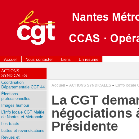
Accueil
Nous contacter
Liens
En résumé
ACTIONS
SYNDICALES
Coordination
Accueil
ACTIONS SYNDICALES
L’Info locale
>
>
Départementale CGT 44
Élections
La CGT deman
professionnelles
Images humour
négociations 
L’Info locale CGT Mairie
de Nantes et Métropole
Présidente
Les tracts
Luttes et revendications
Revues et