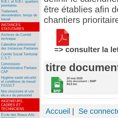
N.B.I. et N.B.I. quartiers
prioritaires
être établies afin
Traitement,
rémunération, temps de
chantiers prioritaire
travail
INSTANCES
STATUTAIRES
Archives du Comité
technique
Calendrier prévisionnel
=> consulter la le
des Instances Paritaires
Comité Social Territorial
C.S.T.
titre document
Commission
Administrative Paritaire
CAP
Hygiène santé sécurité
20 mai 2026
et conditions de travail
info document : BMP
84.8 kio
FSSSCT
Nos structures et vos
élu·e·s du personnel
INGENIEURS,
CADRES ET
Accueil
|
Se connect
TECHNICIENS
École des Beaux-Arts