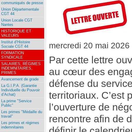
communiqués de presse
Union Départementale
CGT 44
Union Locale CGT
Nantes
HISTORIQUE ET
VALEURS
Institut d’Histoire
mercredi 20 mai 2026
Sociale CGT 44
FORMATION
Par cette lettre o
SYNDICALE
SALAIRES, RÉGIMES
INDEMNITAIRES,
au cœur des engage
PRIMES
Avancement de grade
défense du service
La G.I.P.A. (Garantie
Individuelle du Pouvoir
territoriaux. C’es
d’Achat)
La prime "Service
l’ouverture de négo
Public"
Les primes "Médaille du
rencontre afin de d
travail"
Les primes et régimes
indemnitaires
définir le calendri